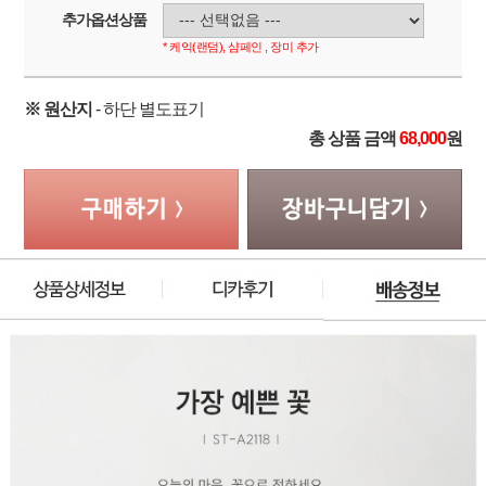
추가옵션상품
* 케익(랜덤), 샴페인 , 장미 추가
※ 원산지
- 하단 별도표기
총 상품 금액
68,000
원