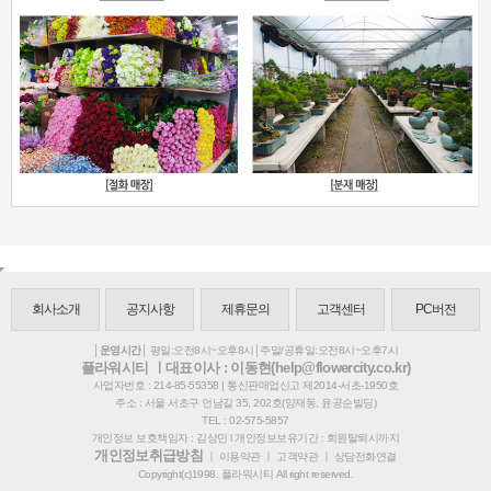
회사소개
공지사항
제휴문의
고객센터
PC버전
│운영시간│
평일:오전8시~오후8시│주말/공휴일:오전8시~오후7시
플라워시티 ㅣ대표이사 : 이동현(help@flowercity.co.kr)
사업자번호 : 214-85-55358 | 통신판매업신고 제2014-서초-1950호
주소 : 서울 서초구 언남길 35, 202호(양재동, 윤공순빌딩)
TEL : 02-575-5857
개인정보 보호책임자 : 김상민 l 개인정보보유기간 : 회원탈퇴시까지
개인정보취급방침
ㅣ
이용약관
ㅣ
고객약관
ㅣ
상담전화연결
Copyright(c)1998. 플라워시티 All right reserved.