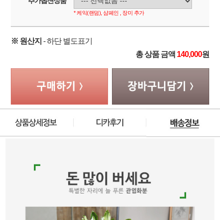
추가옵션상품
* 케익(랜덤), 샴페인 , 장미 추가
※ 원산지
- 하단 별도표기
총 상품 금액
140,000
원