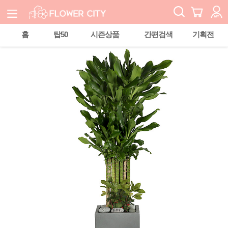
홈
탑50
시즌상품
간편검색
기획전