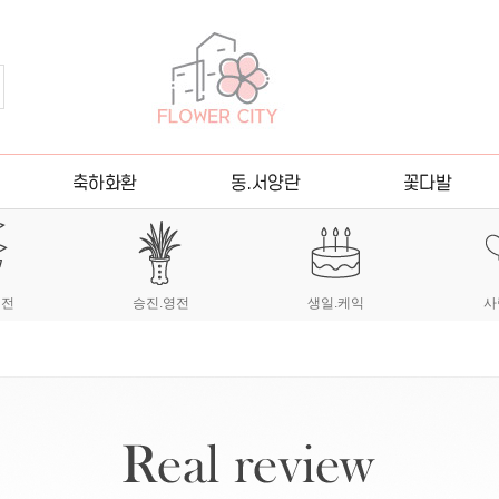
이전
승진.영전
생일.케익
사