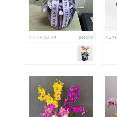
박수*님의 배송사진
2026.08.05
김솔*님
-
-