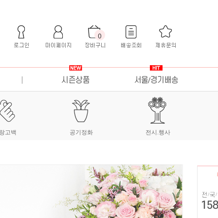
0
랑고백
공기정화
전시.행사