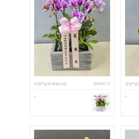
이경*님의 배송사진
2026.07.13
김선*님
-
-