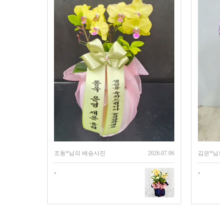
조동*님의 배송사진
2026.07.06
김은*님
-
-