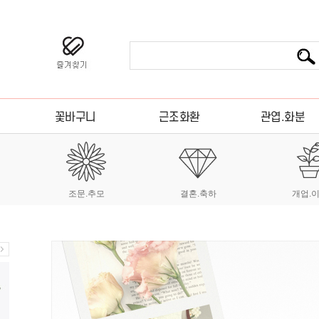
조문.추모
결혼.축하
개업.