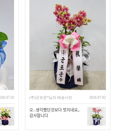
026.07.02
(주)군포운*님의 배송사진
2026.07.02
오..생각했던것보다 멋지네요,.
감사합니다