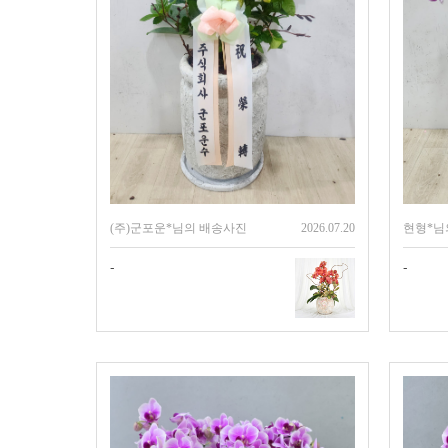
(주)군포운*님의 배송사진
2026.07.20
현형*님
-
-